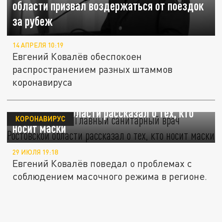
области призвал воздержаться от поездок
за рубеж
14 АПРЕЛЯ 10:19
Евгений Ковалёв обеспокоен
распространением разных штаммов
коронавируса
"Белые вороны": Главный санитарный врач
Ростовской области рассказал о тех, кто
КОРОНАВИРУС
носит маски
29 ИЮЛЯ 19:18
Евгений Ковалёв поведал о проблемах с
соблюдением масочного режима в регионе.