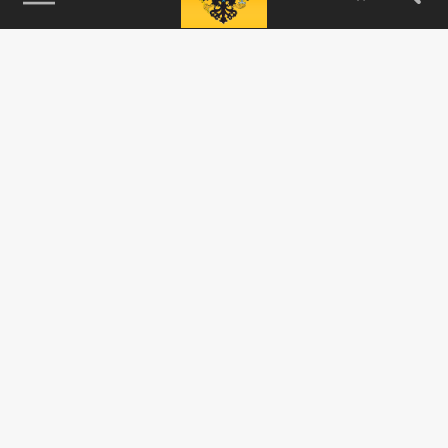
115093, г. Москва, переулок Партийный,
д.1, к.57, стр.3, эт.1, пом.I, ком.45