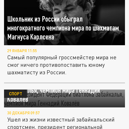
Школьник из России обыграл
многократного чемпиона мира по шахматам
Магнуса Карлсена
29 ЯНВАРЯ 11:55
Самый популярный гроссмейстер мира не
смог ничего противопоставить юному
шахматисту из России.
Умер президент Федерации биатлона
Забайкалья, чемпион мира Геннадий
СПОРТ
Ковалёв
30 ДЕКАБРЯ 09:57
Ушел из жизни известный забайкальский
спортсмен, президент региональной