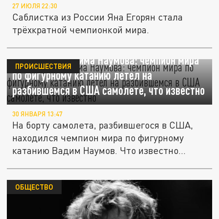
27 ИЮЛЯ 22:30
Саблистка из России Яна Егорян стала
трёхкратной чемпионкой мира.
Биография Вадима Наумова: чемпион мира
ПРОИСШЕСТВИЯ
по фигурному катанию летел на
разбившемся в США самолете, что известно
30 ЯНВАРЯ 13:47
На борту самолета, разбившегося в США,
находился чемпион мира по фигурному
катанию Вадим Наумов. Что известно...
ОБЩЕСТВО