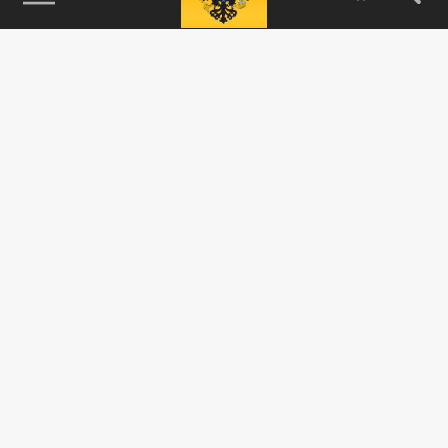
115093, г. Москва, переулок Партийный,
д.1, к.57, стр.3, эт.1, пом.I, ком.45