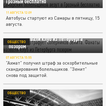
Грозный бесплатно
11 АВГУСТА 12:09
Автобусы стартуют из Самары в пятницу, 15
августа.
КДК вновь штрафует соперников "Зенита".
Фанаты назвали клуб из Петербурга
ОБЩЕСТВО
"позором"
07 АВГУСТА 15:55
"Ахмат" получил штраф за оскорбительные
скандирования болельщиков. "Зенит"
снова под защитой.
ОБЩЕСТВО