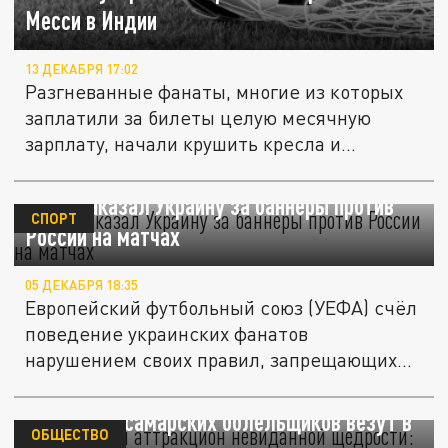
Месси в Индии
13 ДЕКАБРЯ 17:02
Разгневанные фанаты, многие из которых
заплатили за билеты целую месячную
зарплату, начали крушить кресла и...
УЕФА наказал Украину за баннеры против
СПОРТ
России на матчах
05 ДЕКАБРЯ 18:35
Европейский футбольный союз (УЕФА) счёл
поведение украинских фанатов
нарушением своих правил, запрещающих...
Футбольный аттракцион невиданной
щедрости: самарских болельщиков везут в
ОБЩЕСТВО