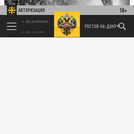
18+
АВТОРИЗАЦИЯ
85.64 BRENT
РОСТОВ-НА-ДОНУ
Победа с горьким привкусом: "ПСЖ"
оштрафовали на 148 тысяч евро после
финала Лиги чемпионов
31 ИЮЛЯ 22:41
Неожиданный поворот после
исторического триумфа. "ПСЖ" получил
крупный штраф от УЕФА.
ОБЩЕСТВО