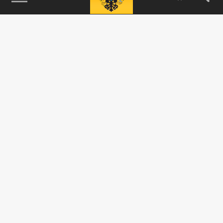
115093, г. Москва, переулок Партийный,
д.1, к.57, стр.3, эт.1, пом.I, ком.45