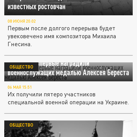
известных ростовчан
08 ИЮНЯ 20:02
Первым после долгого перерыва будет
увековечено имя композитора Михаила
Гнесина.
В Ростове впервые наградили
ОБЩЕСТВО
военнослужащих медалью Алексея Береста
06 МАЯ 15:51
Их получили пятеро участников
специальной военной операции на Украине.
ОБЩЕСТВО