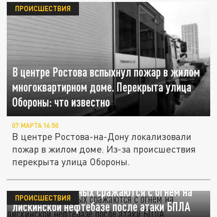
ПРОИСШЕСТВИЯ
В центре Ростова вспыхнул пожар в жилом
многоквартирном доме. Перекрыта улица
Обороны: что известно
07 МАРТА 16:50
В центре Ростова-на-Дону локализовали
пожар в жилом доме. Из-за происшествия
перекрыта улица Обороны.
Десятки пожарных сражаются с огнем на
ПРОИСШЕСТВИЯ
лискинской нефтебазе после атаки БПЛА