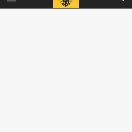
115093, г. Москва, переулок Партийный,
д.1, к.57, стр.3, эт.1, пом.I, ком.45