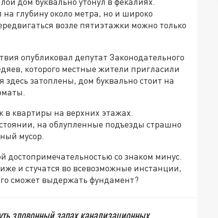
лой дом буквально утонул в фекалиях.
 на глубину около метра, но и широко
ередвигаться возле пятиэтажки можно только
ствия опубликовал депутат Законодательного
едяев, которого местные жители пригласили
 здесь затоплены, дом буквально стоит на
оматы.
к в квартиры на верхних этажах.
стоянии, на облупленные подъезды страшно
нный мусор.
ой достопримечательностью со знаком минус.
жиже и стучатся во всевозможные инстанции,
олго сможет выдержать фундамент?
нуть зловонный запах канализационных