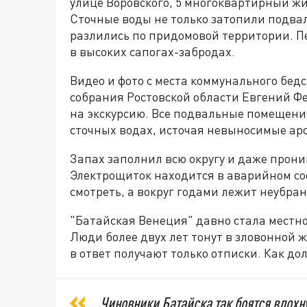
улице Воровского, 5 многоквартирный жи
Сточные воды не только затопили подвал
разлились по придомовой территории. П
в высоких сапогах-забродах.
Видео и фото с места коммунального бед
собрания Ростовской области Евгений Ф
на экскурсию. Все подвальные помещения
сточных водах, источая невыносимые ар
Запах заполнил всю округу и даже прони
Электрощиток находится в аварийном со
смотреть, а вокруг годами лежит неубра
"Батайская Венеция" давно стала местн
Люди более двух лет тонут в зловонной 
в ответ получают только отписки. Как д
Чиновники Батайска так боятся вдох