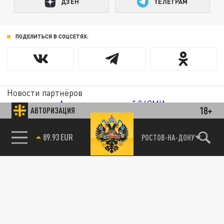
ДЗЕН
ТЕЛЕГРАМ
ПОДЕЛИТЬСЯ В СОЦСЕТЯХ:
Новости партнёров
Агрегатор новостей 24СМИ
18+
АВТОРИЗАЦИЯ
89.93 EUR
РОСТОВ-НА-ДОНУ
85.64 BRENT