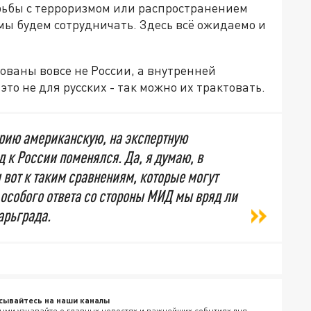
орьбы с терроризмом или распространением
 мы будем сотрудничать. Здесь всё ожидаемо и
ованы вовсе не России, а внутренней
то не для русских - так можно их трактовать.
орию американскую, на экспертную
д к России поменялся. Да, я думаю, в
вот к таким сравнениям, которые могут
особого ответа со стороны МИД мы вряд ли
арьграда.
сывайтесь на наши каналы
ыми узнавайте о главных новостях и важнейших событиях дня.