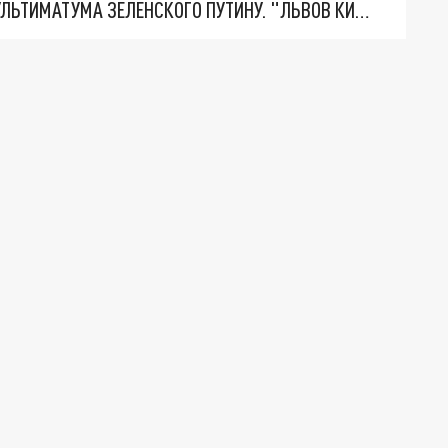
НОВОЕ МАСШТАБНЕЙШЕЕ НАСТУПЛЕНИЕ. ТРИ УЛЬТИМАТУМА ЗЕЛЕНСКОГО ПУТИНУ. "ЛЬВОВ КИМА" ПОСТАВЯТ НА ПВО? ГЛОБАЛЬНЫЙ ПРОРЫВ ПОД ЗАПОРОЖЬЕМ