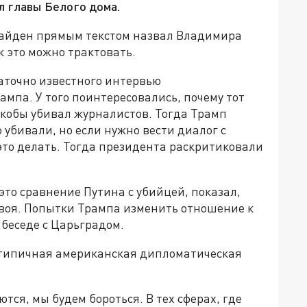
л главы Белого дома.
Байден прямым текстом назвал Владимира
к это можно трактовать.
таточно известного интервью
мпа. У того поинтересовались, почему тот
 якобы убивал журналистов. Тогда Трамп
 убивали, но если нужно вести диалог с
 это делать. Тогда президента раскритиковали
это сравнение Путина с убийцей, показал,
 своя. Попытки Трампа изменить отношение к
 беседе с Царьградом.
е типичная американская дипломатическая
ются, мы будем бороться. В тех сферах, где