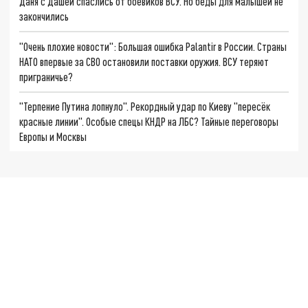
Даня с Дашей спаслись от боевиков ВСУ. Но беды для малышей не
закончились
"Очень плохие новости": Большая ошибка Palantir в России. Страны
НАТО впервые за СВО остановили поставки оружия. ВСУ теряют
приграничье?
"Терпение Путина лопнуло". Рекордный удар по Киеву "пересёк
красные линии". Особые спецы КНДР на ЛБС? Тайные переговоры
Европы и Москвы