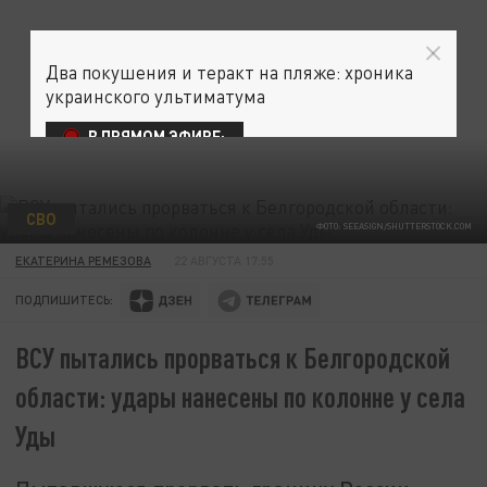
Два покушения и теракт на пляже: хроника
украинского ультиматума
В ПРЯМОМ ЭФИРЕ:
СВО
ФОТО: SEEASIGN/SHUTTERSTOCK.COM
ЕКАТЕРИНА РЕМЕЗОВА
22 АВГУСТА 17:55
ПОДПИШИТЕСЬ:
ВСУ пытались прорваться к Белгородской
области: удары нанесены по колонне у села
Уды