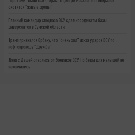
"Кротами" были все? Теракт в центре Москвы: На генералов
охотятся "живые дроны"
Пленный командир спецназа ВСУ сдал координаты базы
диверсантов в Сумской области
Трамп признался Орбану, что "очень зол" из-за ударов ВСУ по
нефтепроводу "Дружба"
Даня с Дашей спаслись от боевиков ВСУ. Но беды для малышей не
закончились