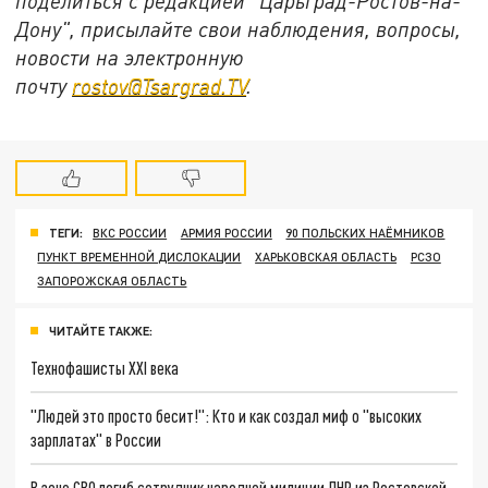
поделиться с редакцией "Царьград-Ростов-на-
Дону", присылайте свои наблюдения, вопросы,
новости на электронную
почту
rostov@Tsargrad.ТV
.
ТЕГИ:
ВКС РОССИИ
АРМИЯ РОССИИ
90 ПОЛЬСКИХ НАЁМНИКОВ
ПУНКТ ВРЕМЕННОЙ ДИСЛОКАЦИИ
ХАРЬКОВСКАЯ ОБЛАСТЬ
РСЗО
ЗАПОРОЖСКАЯ ОБЛАСТЬ
ЧИТАЙТЕ ТАКЖЕ:
Технофашисты XXI века
"Людей это просто бесит!": Кто и как создал миф о "высоких
зарплатах" в России
В зоне СВО погиб сотрудник народной милиции ЛНР из Ростовской