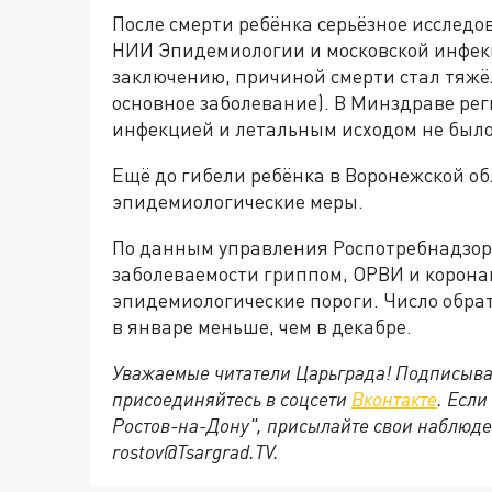
После смерти ребёнка серьёзное исслед
НИИ Эпидемиологии и московской инфек
заключению, причиной смерти стал тяжё
основное заболевание). В Минздраве рег
инфекцией и летальным исходом не было
Ещё до гибели ребёнка в Воронежской о
эпидемиологические меры.
По данным управления Роспотребнадзор
заболеваемости гриппом, ОРВИ и корона
эпидемиологические пороги. Число обр
в январе меньше, чем в декабре.
Уважаемые читатели Царьграда! Подписыва
присоединяйтесь в соцсети
Вконтакте
. Если
Ростов-на-Дону", присылайте свои наблюде
rostov@Tsargrad.ТV
.