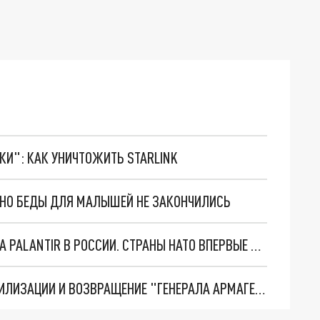
ТКИ": КАК УНИЧТОЖИТЬ STARLINK
. НО БЕДЫ ДЛЯ МАЛЫШЕЙ НЕ ЗАКОНЧИЛИСЬ
"ОЧЕНЬ ПЛОХИЕ НОВОСТИ": БОЛЬШАЯ ОШИБКА PALANTIR В РОССИИ. СТРАНЫ НАТО ВПЕРВЫЕ ЗА СВО ОСТАНОВИЛИ ПОСТАВКИ ОРУЖИЯ. ВСУ ТЕРЯЮТ ПРИГРАНИЧЬЕ?
ТРИ ГЛАВНЫХ ИНСАЙДА ОБ СВО. ОТМЕНА МОБИЛИЗАЦИИ И ВОЗВРАЩЕНИЕ "ГЕНЕРАЛА АРМАГЕДДОНА"? ОТЛИЧНЫЕ НОВОСТИ, КОТОРЫЕ ЖДАЛИ ВСЕ