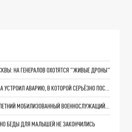
ОСКВЫ: НА ГЕНЕРАЛОВ ОХОТЯТСЯ "ЖИВЫЕ ДРОНЫ"
В РОСТОВСКОЙ ОБЛАСТИ ВОДИТЕЛЬ МИНИВЭНА УСТРОИЛ АВАРИЮ, В КОТОРОЙ СЕРЬЁЗНО ПОСТРАДАЛИ ДЕТИ
В ЗОНЕ СВО НА УКРАИНЕ ГЕРОЙСКИ ПОГИБ 40-ЛЕТНИЙ МОБИЛИЗОВАННЫЙ ВОЕННОСЛУЖАЩИЙ ИЗ РОСТОВА-НА-ДОНУ
. НО БЕДЫ ДЛЯ МАЛЫШЕЙ НЕ ЗАКОНЧИЛИСЬ