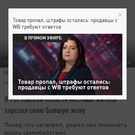
Товар пропал, штрафы остались: продавцы с
WB требуют ответов
В ПРЯМОМ ЭФИРЕ:
ПРОИСШЕСТВИЯ
ФОТО: ВИКТОР ЗАГВОЗДИН/ЦАРЬГРАД
ВИКТОР ЗАГВОЗДИН
15 ФЕВРАЛЯ 06:33
ПОДПИШИТЕСЬ:
В Ростовской области местный житель
зарезал свою бывшую жену
Поняв, что натворил, решил сам покончить
жизнь самоубийством.