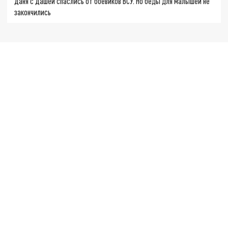
Даня с Дашей спаслись от боевиков ВСУ. Но беды для малышей не
закончились