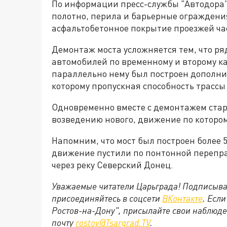
По информации пресс-службы "Автодора"
полотно, перила и барьерные ограждени
асфальтобетонное покрытие проезжей ча
Демонтаж моста усложняется тем, что р
автомобилей по временному и второму ка
параллельно нему был построен дополни
которому пропускная способность трассы
Одновременно вместе с демонтажем стар
возведению нового, движение по котором
Напомним, что мост был построен более 50
движение пустили по понтонной перепра
через реку Северский Донец.
Уважаемые читатели Царьграда! Подписыва
присоединяйтесь в соцсети
ВКонтакте
. Есл
Ростов-на-Дону", присылайте свои наблюде
почту
rostov@Tsargrad.ТV
.