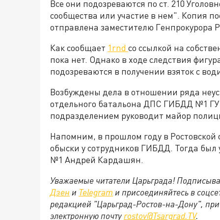
Все они подозреваются по ст. 210 Уголов
сообщества или участие в нем". Копия п
отправлена заместителю Генпрокурора 
Как сообщает
1rnd
со ссылкой на собстве
пока нет. Однако в ходе следствия фигур
подозреваются в получении взяток с вод
Возбуждены дела в отношении ряда неус
отдельного батальона ДПС ГИБДД №1 ГУ 
подразделением руководит майор полиц
Напомним, в прошлом году в Ростовской
обыски у сотрудников ГИБДД. Тогда был
№1 Андрей Кардашян.
Уважаемые читатели Царьграда! Подписыва
Дзен
и
Telegram
и присоединяйтесь в соцс
редакцией "Царьград-Ростов-на-Дону", при
электронную почту
rostov@Tsargrad.ТV
.