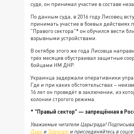
суде, он принимал участие в составе не
По данным суда, в 2016 году Лисовец вс
принимать участие в боевых действиях 
"Правого сектора"* он обучился вести б
взрывными устройствами.
В октябре этого же года Лисовца направ
трёх месяцев обустраивал защитные соор
бойцами НМ ДНР.
Украинца задержали оперативники управ
Где и при каких обстоятельствах – неиз
16 лет он проведёт в заключении, из кото
колонии строгого режима.
* "Правый сектор" — запрещённая в Рос
Уважаемые читатели Царьграда! Подписыва
Дзен
и
Telegram
и присоединяйтесь в соцс