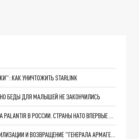
ТКИ": КАК УНИЧТОЖИТЬ STARLINK
. НО БЕДЫ ДЛЯ МАЛЫШЕЙ НЕ ЗАКОНЧИЛИСЬ
"ОЧЕНЬ ПЛОХИЕ НОВОСТИ": БОЛЬШАЯ ОШИБКА PALANTIR В РОССИИ. СТРАНЫ НАТО ВПЕРВЫЕ ЗА СВО ОСТАНОВИЛИ ПОСТАВКИ ОРУЖИЯ. ВСУ ТЕРЯЮТ ПРИГРАНИЧЬЕ?
ТРИ ГЛАВНЫХ ИНСАЙДА ОБ СВО. ОТМЕНА МОБИЛИЗАЦИИ И ВОЗВРАЩЕНИЕ "ГЕНЕРАЛА АРМАГЕДДОНА"? ОТЛИЧНЫЕ НОВОСТИ, КОТОРЫЕ ЖДАЛИ ВСЕ