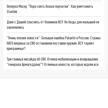
Оплеуха Маску. "Пора снять белые перчатки": Как уничтожить
Starlink
Даня с Дашей спаслись от боевиков ВСУ. Но беды для малышей не
закончились
"Очень плохие новости": Большая ошибка Palantir в России. Страны
НАТО впервые за СВО остановили поставки оружия. ВСУ теряют
приграничье?
Три главных инсайда об СВО. Отмена мобилизации и возвращение
"генерала Армагеддона"? Отличные новости, которые ждали все