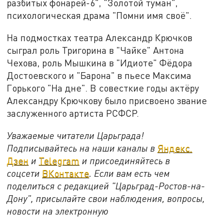
разбитых фонарей-6", "Золотой туман",
психологическая драма "Помни имя своё".
На подмостках театра Александр Крючков
сыграл роль Тригорина в "Чайке" Антона
Чехова, роль Мышкина в "Идиоте" Фёдора
Достоевского и "Барона" в пьесе Максима
Горького "На дне". В совесткие годы актёру
Александру Крючкову было присвоено звание
заслуженного артиста РСФСР.
Уважаемые читатели Царьграда!
Подписывайтесь на наши каналы в
Яндекс.
Дзен
и
Telegram
и присоединяйтесь в
соцсети
ВКонтакте
. Если вам есть чем
поделиться с редакцией "Царьград-Ростов-на-
Дону", присылайте свои наблюдения, вопросы,
новости на электронную