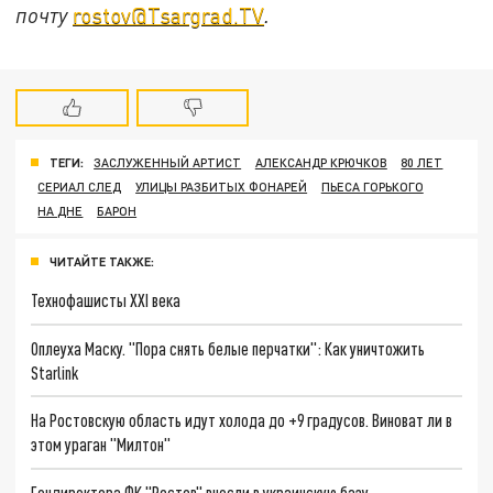
почту
rostov@Tsargrad.ТV
.
ТЕГИ:
ЗАСЛУЖЕННЫЙ АРТИСТ
АЛЕКСАНДР КРЮЧКОВ
80 ЛЕТ
СЕРИАЛ СЛЕД
УЛИЦЫ РАЗБИТЫХ ФОНАРЕЙ
ПЬЕСА ГОРЬКОГО
НА ДНЕ
БАРОН
ЧИТАЙТЕ ТАКЖЕ:
Технофашисты XXI века
Оплеуха Маску. "Пора снять белые перчатки": Как уничтожить
Starlink
На Ростовскую область идут холода до +9 градусов. Виноват ли в
этом ураган "Милтон"
Гендиректора ФК "Ростов" внесли в украинскую базу