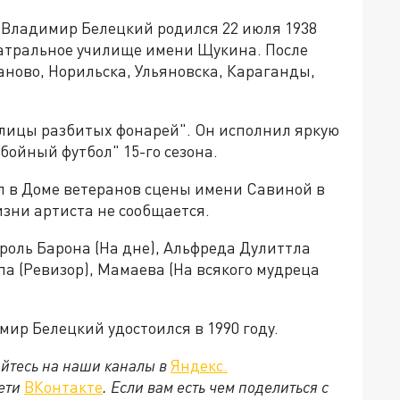
ь Владимир Белецкий родился 22 июля 1938
еатральное училище имени Щукина. После
ново, Норильска, Ульяновска, Караганды,
Улицы разбитых фонарей". Он исполнил яркую
бойный футбол" 15-го сезона.
л в Доме ветеранов сцены имени Савиной в
изни артиста не сообщается.
 роль Барона (На дне), Альфреда Дулиттла
а (Ревизор), Мамаева (На всякого мудреца
ир Белецкий удостоился в 1990 году.
йтесь на наши каналы в
Яндекс.
сети
ВКонтакте
. Если вам есть чем поделиться с