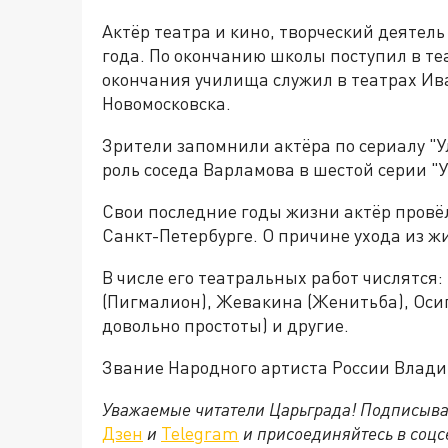
Актёр театра и кино, творческий деятел
года. По окончанию школы поступил в т
окончания училища служил в театрах Ива
Новомосковска.
Зрители запомнили актёра по сериалу "
роль соседа Варламова в шестой серии "У
Свои последние годы жизни актёр провё
Санкт-Петербурге. О причине ухода из ж
В числе его театральных работ числятся:
(Пигмалион), Жевакина (Женитьба), Осип
довольно простоты) и другие.
Звание Народного артиста России Владим
Уважаемые читатели Царьграда! Подписыва
Дзен
и
Telegram
и присоединяйтесь в соц