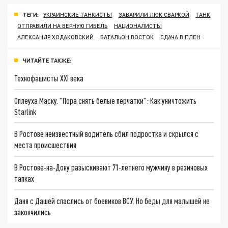
ТЕГИ:
УКРАИНСКИЕ ТАНКИСТЫ
ЗАВАРИЛИ ЛЮК СВАРКОЙ
ТАНК
ОТПРАВИЛИ НА ВЕРНУЮ ГИБЕЛЬ
НАЦИОНАЛИСТЫ
АЛЕКСАНДР ХОДАКОВСКИЙ
БАТАЛЬОН ВОСТОК
СДАЧА В ПЛЕН
ЧИТАЙТЕ ТАКЖЕ:
Технофашисты XXI века
Оплеуха Маску. "Пора снять белые перчатки": Как уничтожить
Starlink
В Ростове неизвестный водитель сбил подростка и скрылся с
места происшествия
В Ростове-на-Дону разыскивают 71-летнего мужчину в резиновых
тапках
Даня с Дашей спаслись от боевиков ВСУ. Но беды для малышей не
закончились