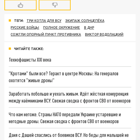
ТЕГИ:
ТРИ КОТЛА ДЛЯ ВСУ
ЭКИПАЖ СОЛНЦЕПЁКА
РУССКИЕ БОЙЦЫ
ПОЛНОЕ ОКРУЖЕНИЕ
В ДНР
СОЖГЛИ ОПОРНЫЙ ПУНКТ ПРОТИВНИКА
ВИКТОР ВОДОЛАЦКИЙ
ЧИТАЙТЕ ТАКЖЕ:
Технофашисты XXI века
"Кротами" были все? Теракт в центре Москвы: На генералов
охотятся "живые дроны"
Заработать побольше и уехать живым. Идёт жёсткая конкуренция
между наёмниками ВСУ. Свежая сводка с фронтов СВО от военкоров
Что нам негоже. Страны НАТО передали Украине устаревшие и
негодные дроны. Свежая сводка с фронтов СВО от военкоров
Даня с Дашей спаслись от боевиков ВСУ. Но беды для малышей не