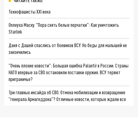
ЧИТАЙТЕ ТАКЖЕ:
Технофашисты XXI века
Оплеуха Маску. "Пора снять белые перчатки": Как уничтожить
Starlink
Даня с Дашей спаслись от боевиков ВСУ. Но беды для малышей не
закончились
"Очень плохие новости": Большая ошибка Palantir в России. Страны
НАТО впервые за СВО остановили поставки оружия. ВСУ теряют
приграничье?
Три главных инсайда об СВО. Отмена мобилизации и возвращение
"генерала Армагеддона"? Отличные новости, которые ждали все