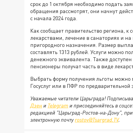
срок до 1 октября необходимо подать за
обращения рассмотрят, они начнут действ
с начала 2024 года.
Как сообщает правительство региона, к 
лекарствами, лечение в санаториях и на
пригородного назначения. Размер выплаты
составлять 1313 рублей. Услуги можно пол
денежного эквивалента. Также доступен
пенсионеры получат часть в виде лекарств
Выбрать форму получения льготы можно 
Госуслуг или в ПФР по предварительной з
Уважаемые читатели Царьграда! Подписыва
Дзен
и
Telegram
и присоединяйтесь в соцс
редакцией "Царьград-Ростов-на-Дону", при
электронную почту
rostov@Tsargrad.ТV
.