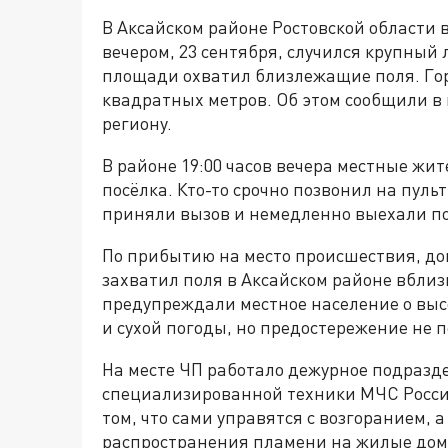
В Аксайском районе Ростовской области 
вечером, 23 сентября, случился крупны
площади охватил близлежащие поля. Гори
квадратных метров. Об этом сообщили в
региону.
В районе 19:00 часов вечера местные жи
посёлка. Кто-то срочно позвонил на пул
приняли вызов и немедленно выехали по
По прибытию на место происшествия, дон
захватил поля в Аксайском районе вблиз
предупреждали местное население о выс
и сухой погоды, но предостережение не п
На месте ЧП работало дежурное подразде
специализированной техники МЧС Росси
том, что сами управятся с возгоранием, а
распространения пламени на жилые дом