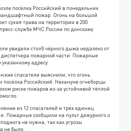
возле посёлка Российский в понедельник
й ландшафтный пожар. Огонь на большой
т сухая трава на территории в 200
 пресс-службе МЧС России по донскому
тели увидели столб чёрного дыма недалеко от
ьт диспетчера пожарной части. Пожарные
 указанному адресу.
ские спасатели выяснили, что огонь
и посёлка Российский. Накануне огнеборцы
оком риске пожаров из-за устойчивой тёплой
омогло.
ление из 12 спасателей и трёх единиц
и. Пожарные сообщили на пульт дежурного о
 подмога не нужна, так как угрозы
а не было.