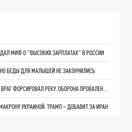
ОЗДАЛ МИФ О "ВЫСОКИХ ЗАРПЛАТАХ" В РОССИИ
. НО БЕДЫ ДЛЯ МАЛЫШЕЙ НЕ ЗАКОНЧИЛИСЬ
НОВОСТИ СИЛЬНО ХУЖЕ, ЧЕМ ДОКЛАДЫВАЛИ. ВРАГ ФОРСИРОВАЛ РЕКУ. ОБОРОНА ПРОВАЛЕНА. КТО ПО ГЛУПОСТИ СПАЛИЛ ПОЗИЦИИ ВС РОССИИ НА ВАЖНЕЙШЕМ ФРОНТЕ?
 МАКРОНУ УКРАИНОЙ. ТРАМП – ДОБАВИТ ЗА ИРАН