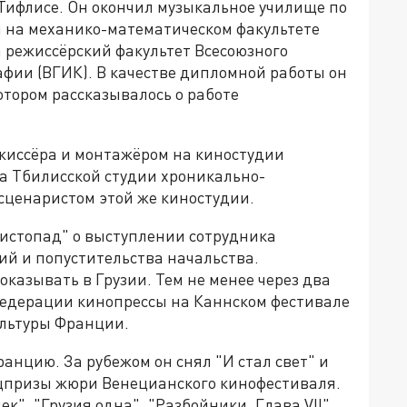
 Тифлисе. Он окончил музыкальное училище по
я на механико-математическом факультете
 режиссёрский факультет Всесоюзного
фии (ВГИК). В качестве дипломной работы он
отором рассказывалось о работе
жиссёра и монтажёром на киностудии
на Тбилисской студии хроникально-
сценаристом этой же киностудии.
истопад" о выступлении сотрудника
ий и попустительства начальства.
оказывать в Грузии. Тем не менее через два
федерации кинопрессы на Каннском фестивале
льтуры Франции.
анцию. За рубежом он снял "И стал свет" и
ецпризы жюри Венецианского кинофестиваля.
ек", "Грузия одна", "Разбойники. Глава VII",