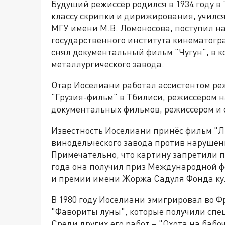
Будущий режиссёр родился в 1934 году в
классу скрипки и дирижирования, училс
МГУ имени М.В. Ломоносова, поступил на
государственного института кинематогра
снял документальный фильм "Чугун", в к
металлургического завода.
Отар Иоселиани работал ассистентом ре
"Грузия-фильм" в Тбилиси, режиссёром 
документальных фильмов, режиссёром и 
Известность Иоселиани принёс фильм "Л
винодельческого завода против нарушен
Примечательно, что картину запретили п
года она получил приз Международной 
и премии имени Жоржа Садуля Фонда ку
В 1980 году Иоселиани эмигрировал во Фр
"Фавориты луны", которые получили сп
Среди других его работ – "Охота на бабоч