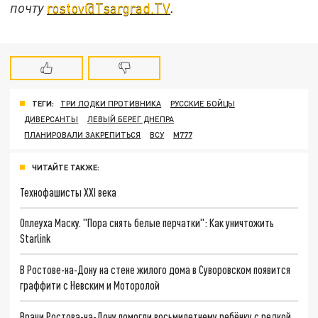
почту
rostov@Tsargrad.ТV
.
ТЕГИ:
ТРИ ЛОДКИ ПРОТИВНИКА
РУССКИЕ БОЙЦЫ
ДИВЕРСАНТЫ
ЛЕВЫЙ БЕРЕГ ДНЕПРА
ПЛАНИРОВАЛИ ЗАКРЕПИТЬСЯ
ВСУ
M777
ЧИТАЙТЕ ТАКЖЕ:
Технофашисты XXI века
Оплеуха Маску. "Пора снять белые перчатки": Как уничтожить
Starlink
В Ростове-на-Дону на стене жилого дома в Суворовском появится
граффити с Невским и Моторолой
Врачи Ростова-на-Дону помогли восьмилетнему ребёнку с редкой