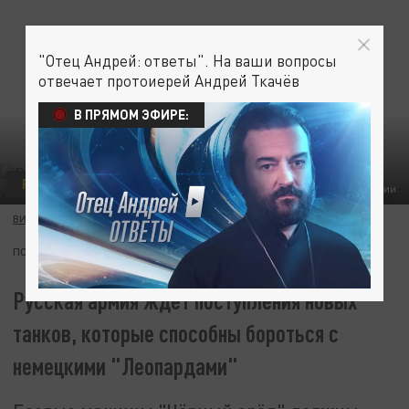
"Отец Андрей: ответы". На ваши вопросы
отвечает протоиерей Андрей Ткачёв
В ПРЯМОМ ЭФИРЕ:
РУССКИЙ ОТВЕТ
ФОТО: ПРЕСС-ЦЕНТР МО РОССИИ
ВИКТОР ЗАГВОЗДИН
07 АПРЕЛЯ 09:10
ПОДПИШИТЕСЬ:
Русская армия ждёт поступления новых
танков, которые способны бороться с
немецкими "Леопардами"