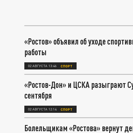
«Ростов» объявил об уходе спортив
работы
02 АВГУСТА 13:46
СПОРТ
«Ростов-Дон» и ЦСКА разыграют Су
сентября
02 АВГУСТА 12:14
СПОРТ
Болельщикам «Ростова» вернут де