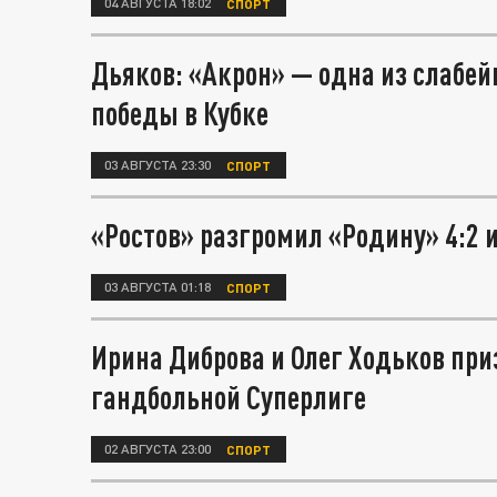
04 АВГУСТА 18:02
СПОРТ
Дьяков: «Акрон» — одна из слабе
победы в Кубке
03 АВГУСТА 23:30
СПОРТ
«Ростов» разгромил «Родину» 4:2 и
03 АВГУСТА 01:18
СПОРТ
Ирина Диброва и Олег Ходьков пр
гандбольной Суперлиге
02 АВГУСТА 23:00
СПОРТ