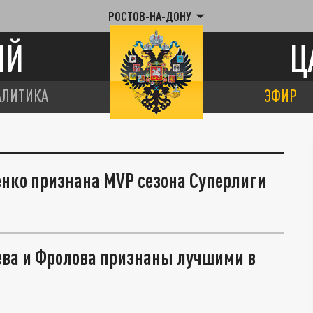
РОСТОВ-НА-ДОНУ
ИЙ
Ц
АЛИТИКА
ЭФИР
енко признана MVP сезона Суперлиги
ева и Фролова признаны лучшими в