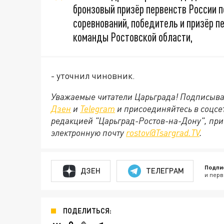
бронзовый призёр первенств России п
соревнований, победитель и призёр п
команды Ростовской области,
- уточнил чиновник.
Уважаемые читатели Царьграда! Подписыва
Дзен
и
Telegram
и присоединяйтесь в соцс
редакцией "Царьград-Ростов-на-Дону", при
электронную почту
rostov@Tsargrad.ТV
.
Подпи
ДЗЕН
ТЕЛЕГРАМ
и перв
ПОДЕЛИТЬСЯ: