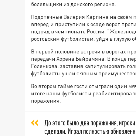
болельщики из донского региона.
Подопечные Валерия Карпина на своём п
вперед и приступили к осаде ворот про
подряд в чемпионате России. "Железно
ростовским футболистам, уйдя в глухую о
В первой половине встречи в воротах пр
передачи Хорена Байрамяна. В конце пе
Голенкова, заставив капитулировать го
футболисты ушли с явным преимуществом
Во втором тайме гости отыграли один мяч
итоге наши футболисты реабилитировали
поражения.
До этого было два поражения, игроки 
сделали. Играл полностью обновлённ