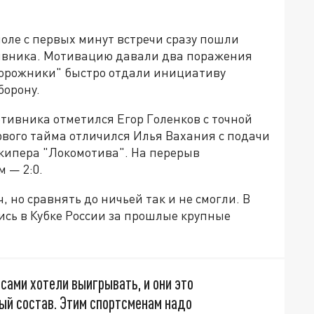
оле с первых минут встречи сразу пошли
тивника. Мотивацию давали два поражения
дорожники" быстро отдали инициативу
борону.
отивника отметился Егор Голенков с точной
рвого тайма отличился Илья Вахания с подачи
лкипера "Локомотива". На перерыв
 — 2:0.
, но сравнять до ничьей так и не смогли. В
сь в Кубке России за прошлые крупные
сами хотели выигрывать, и они это
ый состав. Этим спортсменам надо