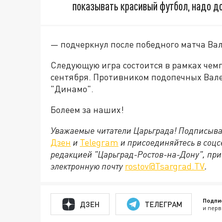
показывать красивый футбол, надо док
— подчеркнул после победного матча Ва
Следующую игра состоится в рамках чемп
сентября. Противником подопечных Вал
"Динамо".
Болеем за наших!
Уважаемые читатели Царьграда! Подписыва
Дзен
и
Telegram
и присоединяйтесь в соц
редакцией "Царьград-Ростов-на-Дону", при
электронную почту
rostov@Tsargrad.ТV
.
Подпи
ДЗЕН
ТЕЛЕГРАМ
и перв