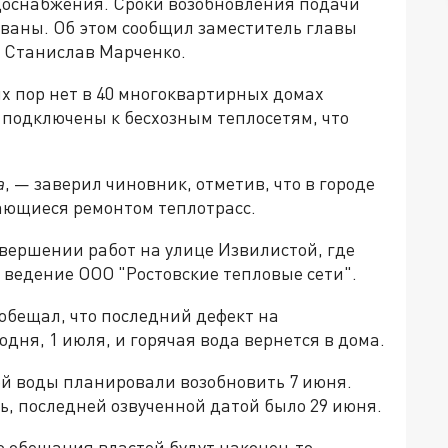
одоснабжения. Сроки возобновления подачи
рваны. Об этом сообщил заместитель главы
 Станислав Марченко.
их пор нет в 40 многоквартирных домах
х подключены к бесхозным теплосетям, что
а
, — заверил чиновник, отметив, что в городе
ающиеся ремонтом теплотрасс.
вершении работ на улице Извилистой, где
 ведение ООО "Ростовские тепловые сети".
обещал, что последний дефект на
одня, 1 июля, и горячая вода вернется в дома.
ей воды планировали возобновить 7 июня.
, последней озвученной датой было 29 июня.
о обещания властей будут наконец-то