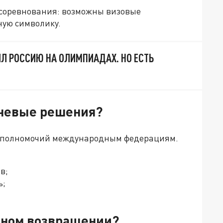
 соревнования: возможны визовые
ную символику.
Л РОССИЮ НА ОЛИМПИАДАХ. НО ЕСТЬ
ючевые решения?
ь полномочий международным федерациям.
ов;
ь;
олном возвращении?