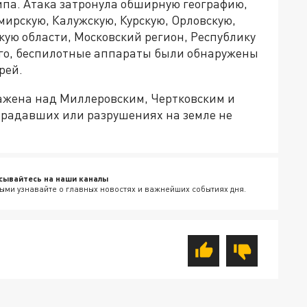
ипа. Атака затронула обширную географию,
ирскую, Калужскую, Курскую, Орловскую,
скую области, Московский регион, Республику
ого, беспилотные аппараты были обнаружены
рей.
ажена над Миллеровским, Чертковским и
традавших или разрушениях на земле не
сывайтесь на наши каналы
ыми узнавайте о главных новостях и важнейших событиях дня.