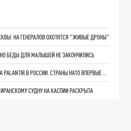
ОСКВЫ: НА ГЕНЕРАЛОВ ОХОТЯТСЯ "ЖИВЫЕ ДРОНЫ"
. НО БЕДЫ ДЛЯ МАЛЫШЕЙ НЕ ЗАКОНЧИЛИСЬ
"ОЧЕНЬ ПЛОХИЕ НОВОСТИ": БОЛЬШАЯ ОШИБКА PALANTIR В РОССИИ. СТРАНЫ НАТО ВПЕРВЫЕ ЗА СВО ОСТАНОВИЛИ ПОСТАВКИ ОРУЖИЯ. ВСУ ТЕРЯЮТ ПРИГРАНИЧЬЕ?
О ИРАНСКОМУ СУДНУ НА КАСПИИ РАСКРЫТА