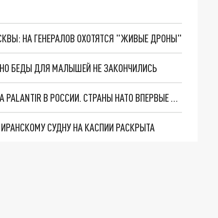
ОСКВЫ: НА ГЕНЕРАЛОВ ОХОТЯТСЯ "ЖИВЫЕ ДРОНЫ"
. НО БЕДЫ ДЛЯ МАЛЫШЕЙ НЕ ЗАКОНЧИЛИСЬ
"ОЧЕНЬ ПЛОХИЕ НОВОСТИ": БОЛЬШАЯ ОШИБКА PALANTIR В РОССИИ. СТРАНЫ НАТО ВПЕРВЫЕ ЗА СВО ОСТАНОВИЛИ ПОСТАВКИ ОРУЖИЯ. ВСУ ТЕРЯЮТ ПРИГРАНИЧЬЕ?
О ИРАНСКОМУ СУДНУ НА КАСПИИ РАСКРЫТА