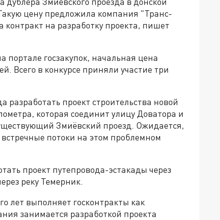
а дублёра Змиёвского проезда в донской
 Такую цену предложила компания "Транс-
а контракт на разработку проекта, пишет
а портале госзакупок, начальная цена
й. Всего в конкурсе приняли участие три
да разработать проект строительства новой
лометра, которая соединит улицу Доватора и
существующий Змиёвский проезд. Ожидается,
ь встречные потоки на этом проблемном
отать проект путепровода-эстакады через
через реку Темерник.
о лет выполняет госконтракты как
пания занимается разработкой проекта