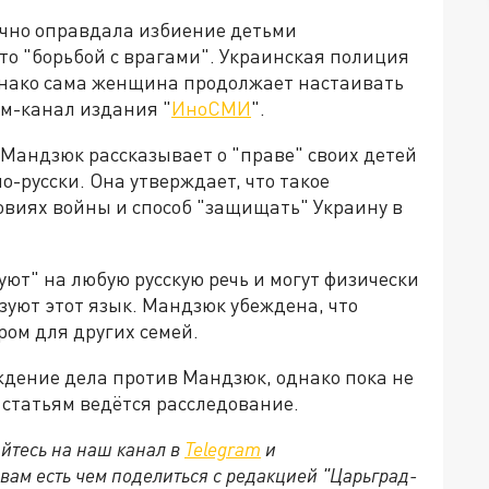
ично оправдала избиение детьми
то "борьбой с врагами". Украинская полиция
однако сама женщина продолжает настаивать
ам-канал издания "
ИноСМИ
".
Мандзюк рассказывает о "праве" своих детей
о-русски. Она утверждает, что такое
овиях войны и способ "защищать" Украину в
руют" на любую русскую речь и могут физически
зуют этот язык. Мандзюк убеждена, что
ом для других семей.
дение дела против Мандзюк, однако пока не
 статьям ведётся расследование.
йтесь на наш канал в
Telegram
и
 вам есть чем поделиться с редакцией "Царьград-