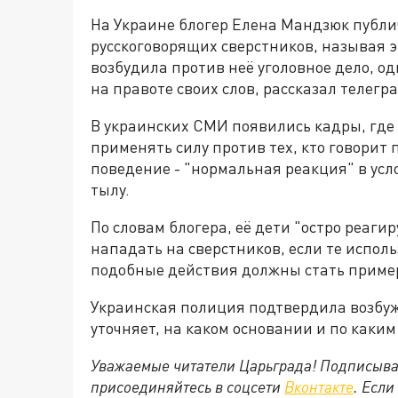
На Украине блогер Елена Мандзюк публ
русскоговорящих сверстников, называя э
возбудила против неё уголовное дело, 
на правоте своих слов, рассказал телегр
В украинских СМИ появились кадры, где 
применять силу против тех, кто говорит п
поведение - "нормальная реакция" в усл
тылу.
По словам блогера, её дети "остро реаги
нападать на сверстников, если те исполь
подобные действия должны стать пример
Украинская полиция подтвердила возбуж
уточняет, на каком основании и по каким
Уважаемые читатели Царьграда! Подписыва
присоединяйтесь в соцсети
Вконтакте
. Если