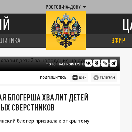
РОСТОВ-НА-ДОНУ
ИЙ
Ц
АЛИТИКА
ЭФИР
ФОТО: HALFPOINT/SHUTTERSTOCK.COM
ПОДПИШИТЕСЬ:
АЯ БЛОГЕРША ХВАЛИТ ДЕТЕЙ
НЫХ СВЕРСТНИКОВ
аинский блогер призвала к открытому