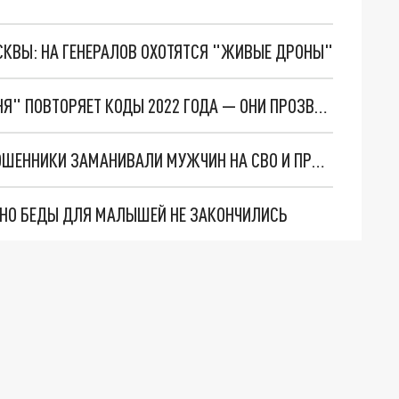
ОСКВЫ: НА ГЕНЕРАЛОВ ОХОТЯТСЯ "ЖИВЫЕ ДРОНЫ"
ЗЛОВЕЩЕЕ СОВПАДЕНИЕ: РАДИО "СУДНОГО ДНЯ" ПОВТОРЯЕТ КОДЫ 2022 ГОДА — ОНИ ПРОЗВУЧАЛИ В ЭФИРЕ ПЕРЕД НАЧАЛОМ СВО.
"СМЕРТЕЛЬНАЯ" АФЕРА: В АРХАНГЕЛЬСКЕ МОШЕННИКИ ЗАМАНИВАЛИ МУЖЧИН НА СВО И ПРИСВАИВАЛИ МИЛЛИОНЫ
. НО БЕДЫ ДЛЯ МАЛЫШЕЙ НЕ ЗАКОНЧИЛИСЬ