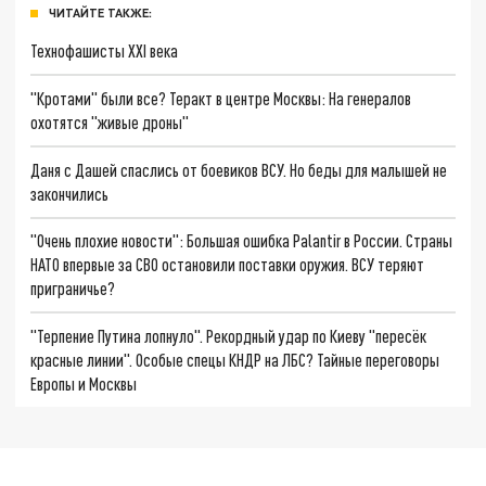
ЧИТАЙТЕ ТАКЖЕ:
Технофашисты XXI века
"Кротами" были все? Теракт в центре Москвы: На генералов
охотятся "живые дроны"
Даня с Дашей спаслись от боевиков ВСУ. Но беды для малышей не
закончились
"Очень плохие новости": Большая ошибка Palantir в России. Страны
НАТО впервые за СВО остановили поставки оружия. ВСУ теряют
приграничье?
"Терпение Путина лопнуло". Рекордный удар по Киеву "пересёк
красные линии". Особые спецы КНДР на ЛБС? Тайные переговоры
Европы и Москвы