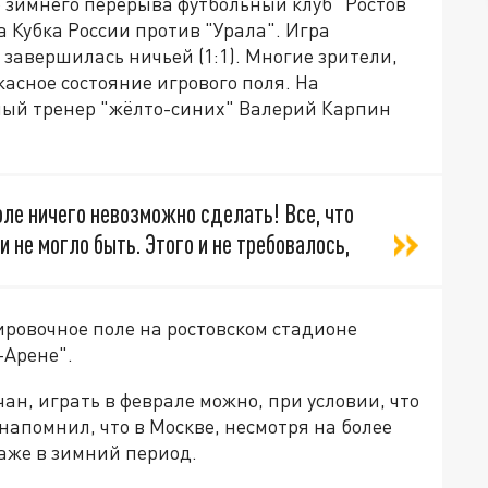
о зимнего перерыва футбольный клуб "Ростов"
а Кубка России против "Урала". Игра
 завершилась ничьей (1:1). Многие зрители,
жасное состояние игрового поля. На
ный тренер "жёлто-синих" Валерий Карпин
оле ничего невозможно сделать! Все, что
и не могло быть. Этого и не требовалось,
ировочное поле на ростовском стадионе
-Арене".
ан, играть в феврале можно, при условии, что
напомнил, что в Москве, несмотря на более
аже в зимний период.