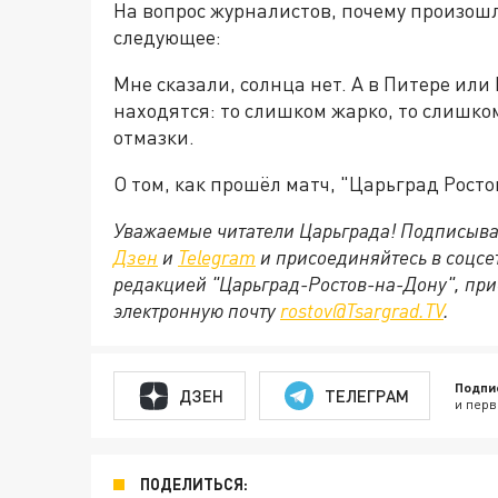
На вопрос журналистов, почему произош
следующее:
Мне сказали, солнца нет. А в Питере или
находятся: то слишком жарко, то слишком
отмазки.
О том, как прошёл матч, "Царьград Рост
Уважаемые читатели Царьграда! Подписыва
Дзен
и
Telegram
и присоединяйтесь в соцс
редакцией "Царьград-Ростов-на-Дону", при
электронную почту
rostov@Tsargrad.ТV
.
Подпи
ДЗЕН
ТЕЛЕГРАМ
и перв
ПОДЕЛИТЬСЯ: