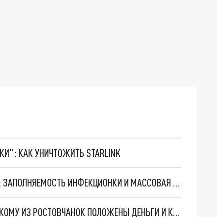
ТКИ": КАК УНИЧТОЖИТЬ STARLINK
НОВОСТИ РОСТОВА-НА-ДОНУ 28 ЯНВАРЯ 2022: ЗАПОЛНЯЕМОСТЬ ИНФЕКЦИОНКИ И МАССОВАЯ ЭВАКУАЦИЯ ШКОЛЬНИКОВ
ВЫПЛАТЫ БЕРЕМЕННЫМ В 30 ТЫСЯЧ РУБЛЕЙ: КОМУ ИЗ РОСТОВЧАНОК ПОЛОЖЕНЫ ДЕНЬГИ И КАК ИХ ПОЛУЧИТЬ