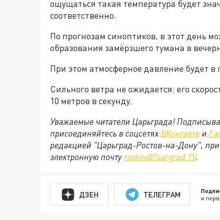
ощущаться такая температура будет значи
соответственно.
По прогнозам синоптиков, в этот день мо
образования замёрзшего тумана в вечер
При этом атмосферное давление будет в 
Сильного ветра не ожидается: его скорост
10 метров в секунду.
Уважаемые читатели Царьграда! Подписыва
присоединяйтесь в соцсетях
ВКонтакте
и
Fa
редакцией "Царьград-Ростов-на-Дону", при
электронную почту
rostov@Tsargrad.ТV
.
Подпи
ДЗЕН
ТЕЛЕГРАМ
и перв