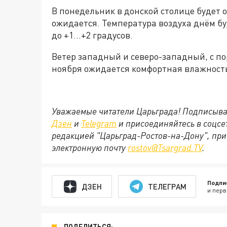
В понедельник в донской столице будет 
ожидается. Температура воздуха днём бу
до +1…+2 градусов.
Ветер западный и северо-западный, с пор
ноября ожидается комфортная влажность
Уважаемые читатели Царьграда! Подписыва
Дзен
и
Telegram
и присоединяйтесь в соцс
редакцией "Царьград-Ростов-на-Дону", при
электронную почту
rostov@Tsargrad.ТV
.
Подпи
ДЗЕН
ТЕЛЕГРАМ
и перв
ПОДЕЛИТЬСЯ: