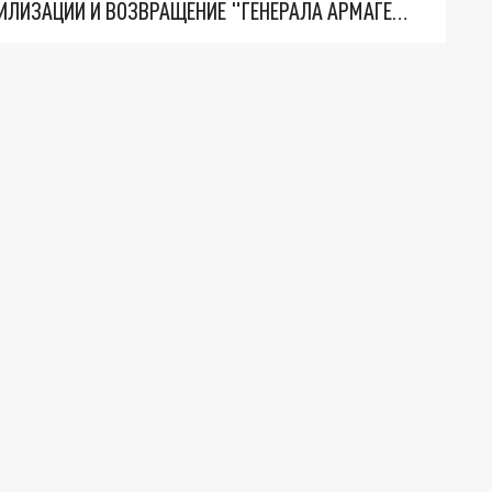
ТРИ ГЛАВНЫХ ИНСАЙДА ОБ СВО. ОТМЕНА МОБИЛИЗАЦИИ И ВОЗВРАЩЕНИЕ "ГЕНЕРАЛА АРМАГЕДДОНА"? ОТЛИЧНЫЕ НОВОСТИ, КОТОРЫЕ ЖДАЛИ ВСЕ