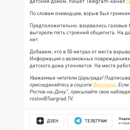
детским домом, пишет Telegram-канал
S
По словам очевидцев, взрыв был громким
Предположительно, взорвались газовые 
выгорели пять строений общепита. На 
нет.
Добавим, что в 50 метрах от места взры
Информация о возможных повреждениях 
детского дома уточняется. На месте раб
Уважаемые читатели Царьграда! Подписыва
присоединяйтесь в соцсети
Вконтакте
. Если
Ростов-на-Дону", присылайте свои наблюде
rostov@Tsargrad.ТV.
Подпи
ДЗЕН
ТЕЛЕГРАМ
и перв