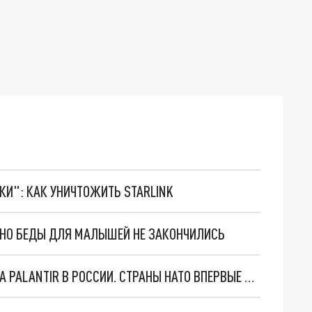
ТКИ": КАК УНИЧТОЖИТЬ STARLINK
. НО БЕДЫ ДЛЯ МАЛЫШЕЙ НЕ ЗАКОНЧИЛИСЬ
"ОЧЕНЬ ПЛОХИЕ НОВОСТИ": БОЛЬШАЯ ОШИБКА PALANTIR В РОССИИ. СТРАНЫ НАТО ВПЕРВЫЕ ЗА СВО ОСТАНОВИЛИ ПОСТАВКИ ОРУЖИЯ. ВСУ ТЕРЯЮТ ПРИГРАНИЧЬЕ?