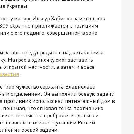
ил Украины.
осту матрос Ильсур Хабипов заметил, как
ВСУ скрытно приближается к позициям
или о его подвиге, совершённом в зоне
ем, чтобы предупредить о надвигающейся
ку. Матрос в одиночку смог заставить
 открытой местности, а затем и вовсе
звестия
.
метило мужество сержанта Владислава
ным отделением. Он выполнил боевую задачу
да противник использовал пятиэтажный дом в
, понимая, что огневая точка противника
виков, незаметно пробрался к зданию и
Это позволило военнослужащим России
олнение боевой задачи.