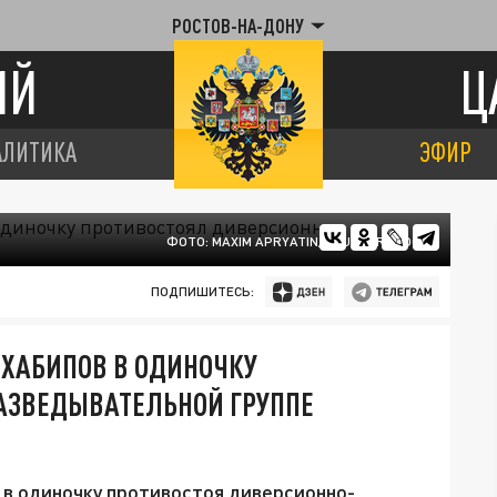
РОСТОВ-НА-ДОНУ
ИЙ
Ц
АЛИТИКА
ЭФИР
ФОТО: MAXIM APRYATIN/SHUTTERSTOCK
ПОДПИШИТЕСЬ:
 ХАБИПОВ В ОДИНОЧКУ
АЗВЕДЫВАТЕЛЬНОЙ ГРУППЕ
 в одиночку противостоя диверсионно-